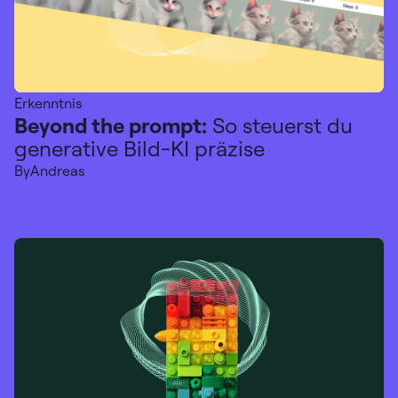
Erkenntnis
Beyond the prompt:
So steuerst du
generative Bild-KI präzise
By
Andreas