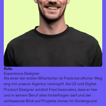
Rolle
Experience Designer
Als einer der ersten Mitarbeiter ist Freds beruflicher Weg
eng mit unserer Agentur verknüpft. Als UX und Digital
Product Designer schätzt Fred besonders, dass er hier
und in seinem Beruf alles hinterfragen darf und der
umfassende Blick auf Projekte immer im Vordergrund