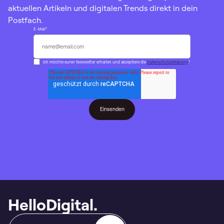
aktuellen Artikeln und digitalen Trends direkt in dein
Postfach.
E-Mail
*
Ich möchte euren Newsletter erhalten und akzeptiere die
Datenschutzerklärung
.
*
HelloDigital.