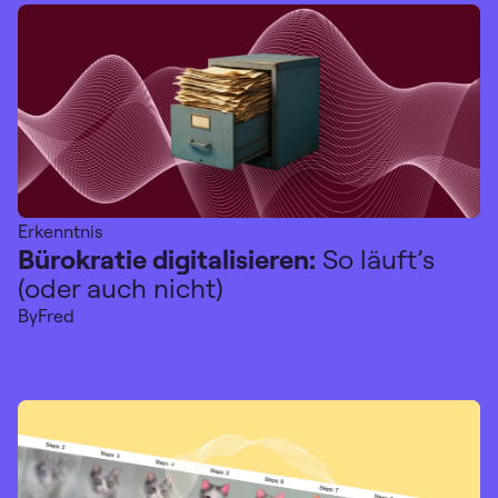
Erkenntnis
Bürokratie digitalisieren:
So läuft’s
(oder auch nicht)
By
Fred