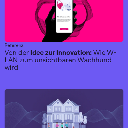
Referenz
Von der
Idee zur Innovation:
Wie W-
LAN zum unsichtbaren Wachhund
wird