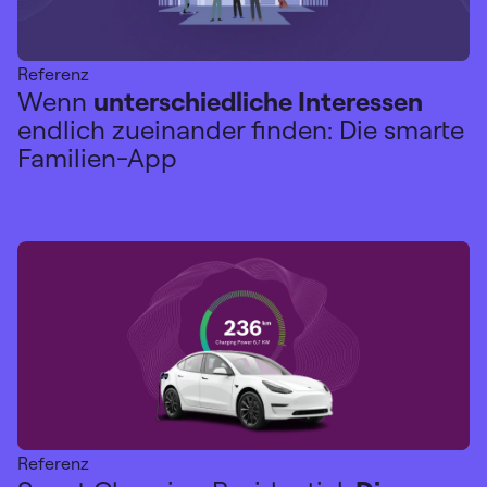
Referenz
Wenn
unterschiedliche Interessen
endlich zueinander finden: Die smarte
Familien-App
Referenz