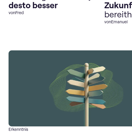
desto besser
Zukunf
bereith
von
Fred
von
Emanuel
Erkenntnis