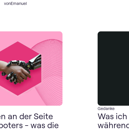
von
Emanuel
Gedanke
n an der Seite
Was ic
boters - was die
während 