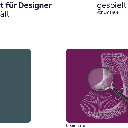
t für Designer
gespiel
ält
von
Emanuel
Erkenntnis